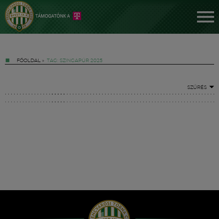
FŐOLDAL
»
TAG: SZINGAPÚR 2025
SZŰRÉS
Jegyek
FM YouTube +
Hírek