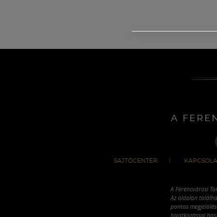
A FERE
SAJTÓCENTER
KAPCSOLA
A Ferencvárosi To
Az oldalon találha
pontos megjelölésé
hivatkozással has