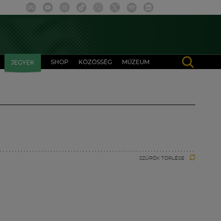
SHOP
KÖZÖSSÉG
MÚZEUM
JEGYEK
SZŰRŐK TÖRLÉSE