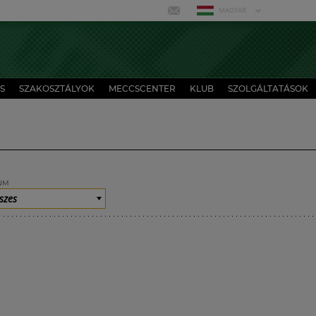
MAGYAR
S
SZAKOSZTÁLYOK
MECCSCENTER
KLUB
SZOLGÁLTATÁSOK
UM
szes