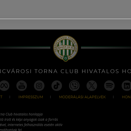
NCVÁROSI TORNA CLUB HIVATALOS H
T
IMPRESSZUM
MODERÁLÁSI ALAPELVEK
HON
rna Club hivatalos honlapja
tó írott és képi anyagok csak a forrás
vel, internetes felhasználás esetén aktív
ználhatóak fel.