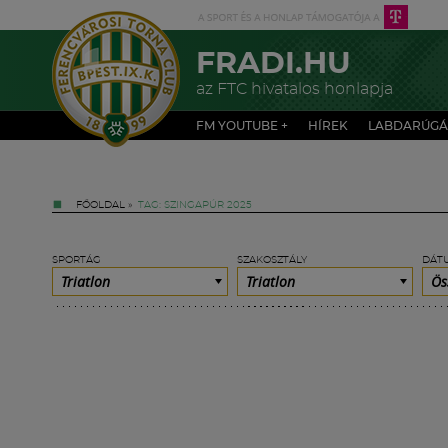
FRADI.HU
az FTC hivatalos honlapja
FM YOUTUBE +
HÍREK
LABDARÚGÁ
FŐOLDAL
»
TAG: SZINGAPÚR 2025
SPORTÁG
SZAKOSZTÁLY
DÁT
Triatlon
Triatlon
Ös