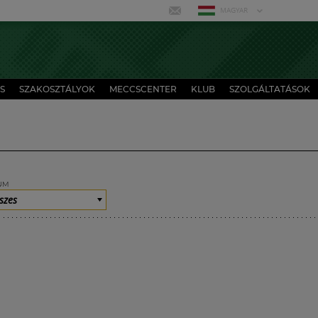
MAGYAR
S
SZAKOSZTÁLYOK
MECCSCENTER
KLUB
SZOLGÁLTATÁSOK
UM
szes