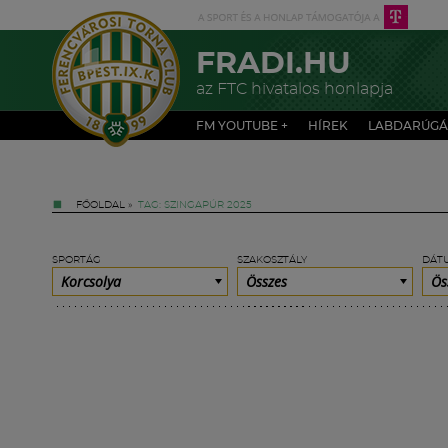
FRADI.HU
az FTC hivatalos honlapja
FM YOUTUBE +
HÍREK
LABDARÚGÁ
FŐOLDAL
»
TAG: SZINGAPÚR 2025
SPORTÁG
SZAKOSZTÁLY
DÁT
Korcsolya
Összes
Ös