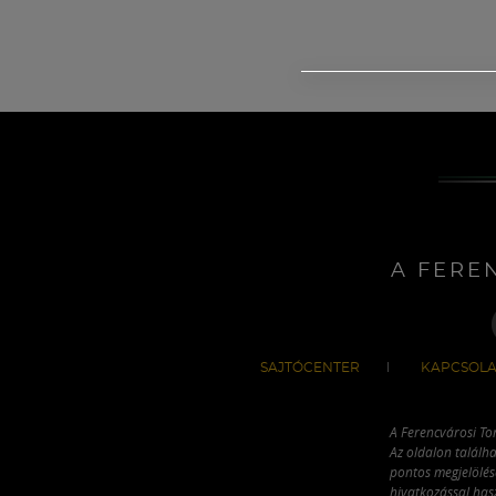
A FERE
SAJTÓCENTER
KAPCSOLA
A Ferencvárosi To
Az oldalon találha
pontos megjelölésé
hivatkozással has