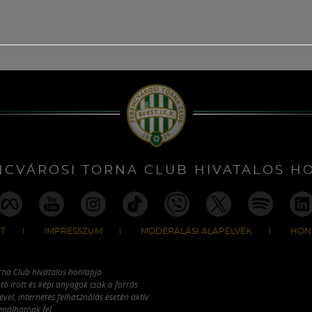
NCVÁROSI TORNA CLUB HIVATALOS H
T
IMPRESSZUM
MODERÁLÁSI ALAPELVEK
HON
rna Club hivatalos honlapja
tó írott és képi anyagok csak a forrás
vel, internetes felhasználás esetén aktív
ználhatóak fel.