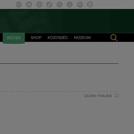
SHOP
KÖZÖSSÉG
MÚZEUM
JEGYEK
SZŰRŐK TÖRLÉSE