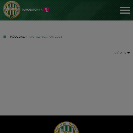
FŐOLDAL
»
TAG: SZINGAPÚR 2025
SZŰRÉS
Jegyek
FM YouTube +
Hírek