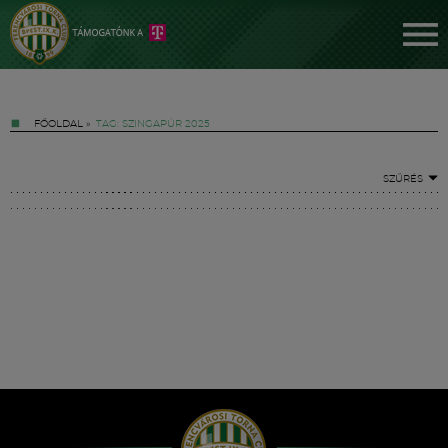
FŐOLDAL
»
TAG: SZINGAPÚR 2025
SZŰRÉS
Jegyek
FM YouTube +
Hírek