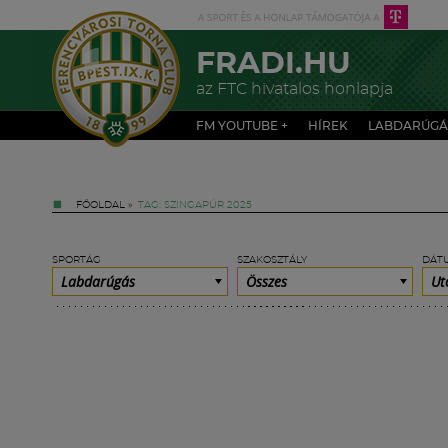
FRADI.HU
az FTC hivatalos honlapja
FM YOUTUBE +
HÍREK
LABDARÚGÁ
FŐOLDAL
»
TAG: SZINGAPÚR 2025
SPORTÁG
SZAKOSZTÁLY
DÁT
Labdarúgás
Összes
Ut