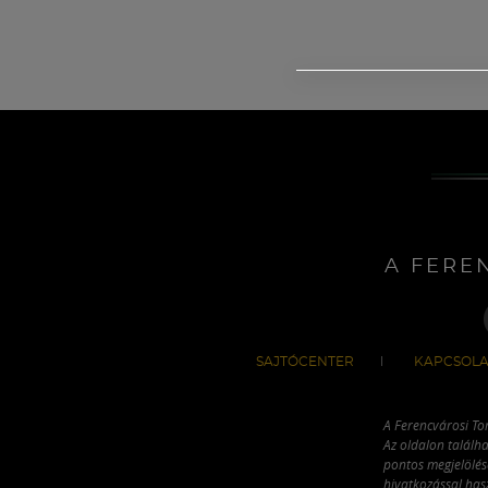
A FERE
SAJTÓCENTER
KAPCSOLA
A Ferencvárosi To
Az oldalon találha
pontos megjelölésé
hivatkozással has