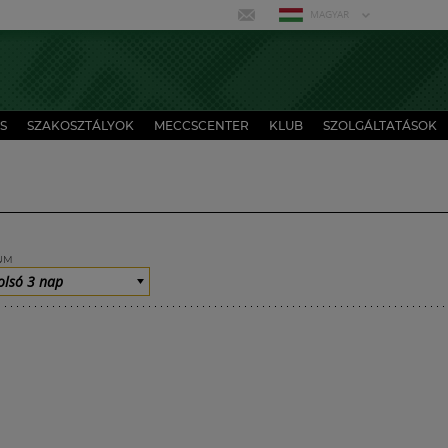
MAGYAR
S
SZAKOSZTÁLYOK
MECCSCENTER
KLUB
SZOLGÁLTATÁSOK
UM
olsó 3 nap