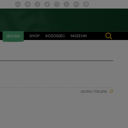
SHOP
KÖZÖSSÉG
MÚZEUM
JEGYEK
SZŰRŐK TÖRLÉSE