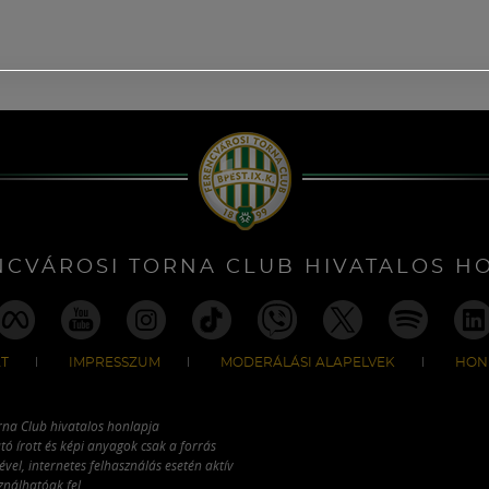
NCVÁROSI TORNA CLUB HIVATALOS H
T
IMPRESSZUM
MODERÁLÁSI ALAPELVEK
HON
rna Club hivatalos honlapja
tó írott és képi anyagok csak a forrás
vel, internetes felhasználás esetén aktív
ználhatóak fel.