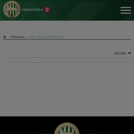
FŐOLDAL
»
TAG: SZINGAPÚR 2025
SZŰRÉS
Jegyek
FM YouTube +
Hírek