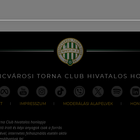
NCVÁROSI TORNA CLUB HIVATALOS H
T
IMPRESSZUM
MODERÁLÁSI ALAPELVEK
HON
rna Club hivatalos honlapja
tó írott és képi anyagok csak a forrás
vel, internetes felhasználás esetén aktív
ználhatóak fel.