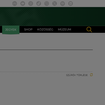
SHOP
KÖZÖSSÉG
MÚZEUM
JEGYEK
SZŰRŐK TÖRLÉSE