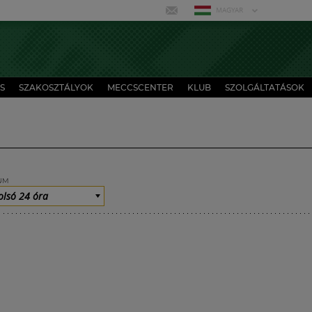
MAGYAR
S
SZAKOSZTÁLYOK
MECCSCENTER
KLUB
SZOLGÁLTATÁSOK
UM
olsó 24 óra