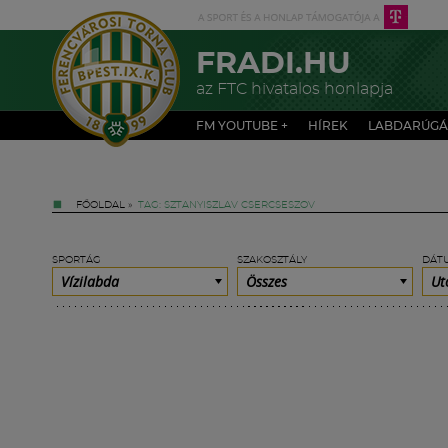
FRADI.HU
az FTC hivatalos honlapja
FM YOUTUBE +
HÍREK
LABDARÚGÁ
FŐOLDAL
»
TAG: SZTANYISZLAV CSERCSESZOV
SPORTÁG
SZAKOSZTÁLY
DÁT
Vízilabda
Összes
Ut