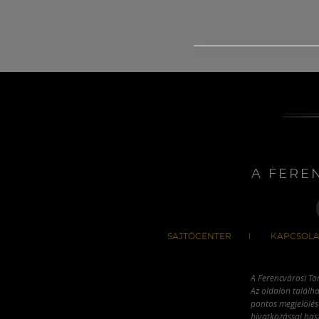
A FERE
SAJTÓCENTER
KAPCSOLA
A Ferencvárosi To
Az oldalon találha
pontos megjelölésé
hivatkozással has