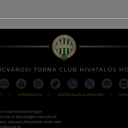
NCVÁROSI TORNA CLUB HIVATALOS H
T
IMPRESSZUM
MODERÁLÁSI ALAPELVEK
HON
rna Club hivatalos honlapja
tó írott és képi anyagok csak a forrás
vel, internetes felhasználás esetén aktív
ználhatóak fel.