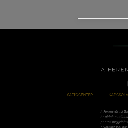
A FERE
SAJTÓCENTER
KAPCSOLA
A Ferencvárosi To
Az oldalon találha
pontos megjelölésé
hivatkozással has