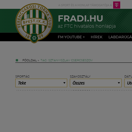
FRADI.HU
az FTC hivatalos honlapja
FM YOUTUBE +
HÍREK
LABDARÚGÁ
FŐOLDAL
»
TAG: SZTANYISZLAV CSERCSESZOV
SPORTÁG
SZAKOSZTÁLY
DÁT
Teke
Összes
Ut