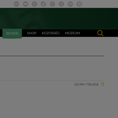
SHOP
KÖZÖSSÉG
MÚZEUM
JEGYEK
SZŰRŐK TÖRLÉSE