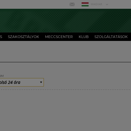
MAGYAR
S
SZAKOSZTÁLYOK
MECCSCENTER
KLUB
SZOLGÁLTATÁSOK
UM
olsó 24 óra