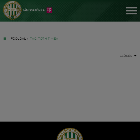
FŐOLDAL
»
TAG: TÓTH TÍMEA
SZŰRÉS
Jegyek
FM YouTube +
Hírek