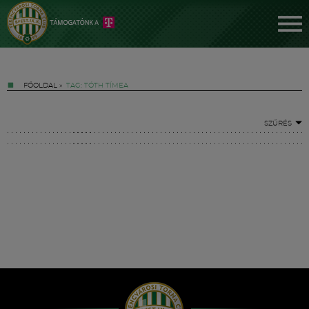
FŐOLDAL
»
TAG: TÓTH TÍMEA
SZŰRÉS
Jegyek
FM YouTube +
Hírek