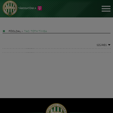
FŐOLDAL
»
TAG: TÓTH TÍMEA
SZŰRÉS
Jegyek
FM YouTube +
Hírek