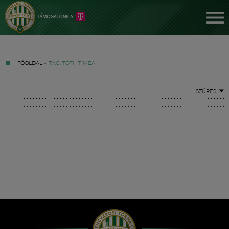
FŐOLDAL
»
TAG: TÓTH TÍMEA
SZŰRÉS
Jegyek
FM YouTube +
Hírek