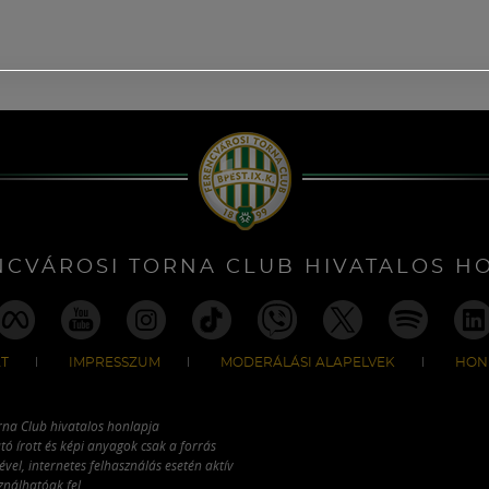
NCVÁROSI TORNA CLUB HIVATALOS H
T
IMPRESSZUM
MODERÁLÁSI ALAPELVEK
HON
rna Club hivatalos honlapja
tó írott és képi anyagok csak a forrás
vel, internetes felhasználás esetén aktív
ználhatóak fel.