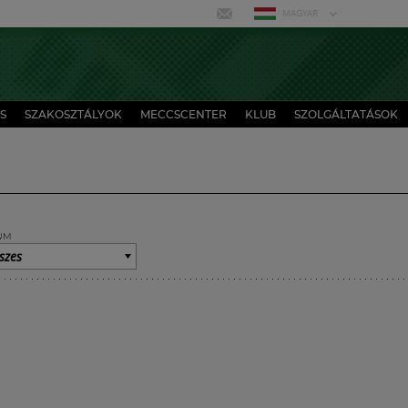
MAGYAR
S
SZAKOSZTÁLYOK
MECCSCENTER
KLUB
SZOLGÁLTATÁSOK
UM
szes