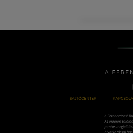
A FERE
SAJTÓCENTER
KAPCSOLA
A Ferencvárosi To
Az oldalon találha
pontos megjelölésé
hivatkozással has