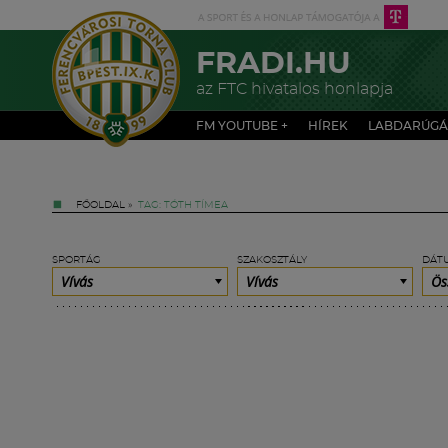
FRADI.HU
az FTC hivatalos honlapja
FM YOUTUBE +
HÍREK
LABDARÚGÁ
FŐOLDAL
»
TAG: TÓTH TÍMEA
SPORTÁG
SZAKOSZTÁLY
DÁT
Vívás
Vívás
Ös