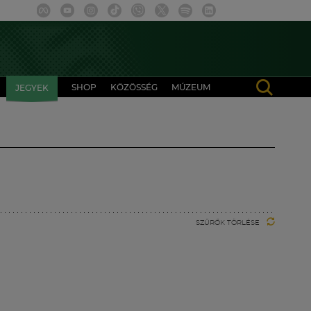
SHOP
KÖZÖSSÉG
MÚZEUM
JEGYEK
SZŰRŐK TÖRLÉSE