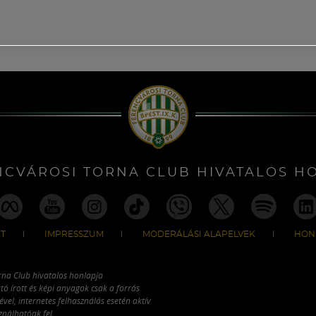
NCVÁROSI TORNA CLUB HIVATALOS H
T
IMPRESSZUM
MODERÁLÁSI ALAPELVEK
HON
rna Club hivatalos honlapja
tó írott és képi anyagok csak a forrás
vel, internetes felhasználás esetén aktív
ználhatóak fel.