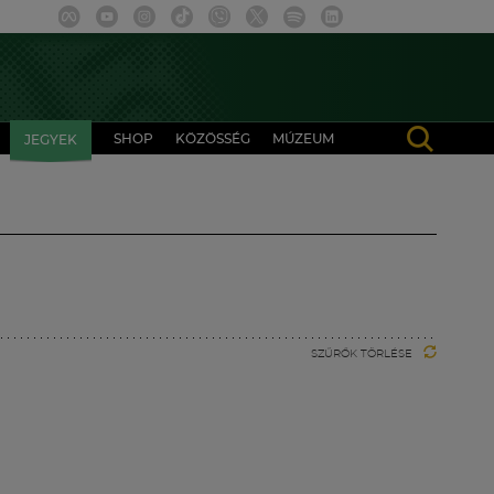
SHOP
KÖZÖSSÉG
MÚZEUM
JEGYEK
SZŰRŐK TÖRLÉSE