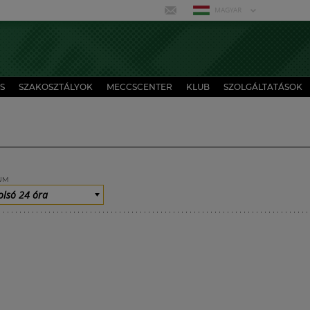
MAGYAR
S
SZAKOSZTÁLYOK
MECCSCENTER
KLUB
SZOLGÁLTATÁSOK
UM
olsó 24 óra