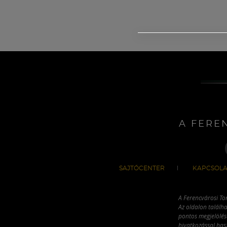
A FERE
SAJTÓCENTER
KAPCSOLA
A Ferencvárosi To
Az oldalon találha
pontos megjelölésé
hivatkozással has