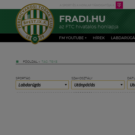
FRADI.HU
az FTC hivatalos honlapja
FM YOUTUBE +
HÍREK
LABDARÚGÁ
FŐOLDAL
»
TAG: TEKE
SPORTÁG
SZAKOSZTÁLY
DÁT
Labdarúgás
Utánpótlás
Ut