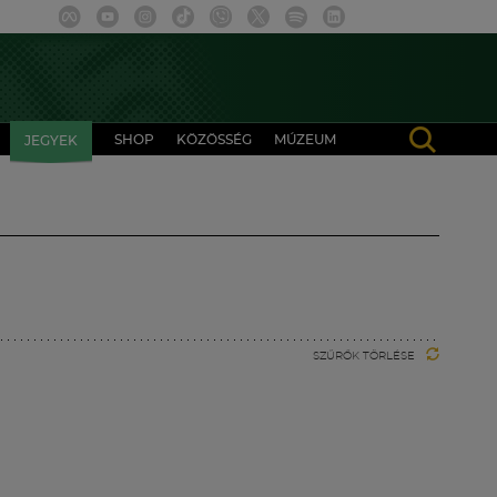
SHOP
KÖZÖSSÉG
MÚZEUM
JEGYEK
SZŰRŐK TÖRLÉSE