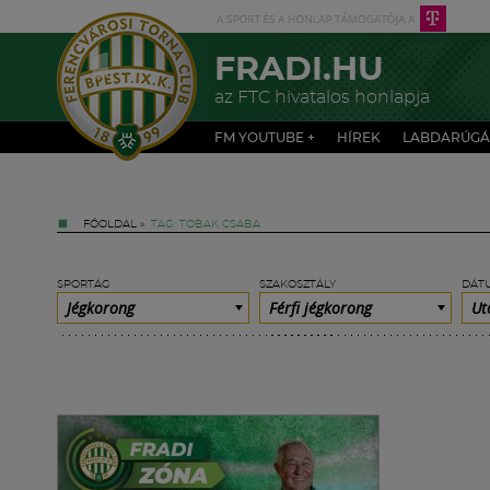
FRADI.HU
az FTC hivatalos honlapja
FM YOUTUBE +
HÍREK
LABDARÚGÁ
FŐOLDAL
»
TAG: TOBAK CSABA
SPORTÁG
SZAKOSZTÁLY
DÁT
Jégkorong
Férfi jégkorong
Ut