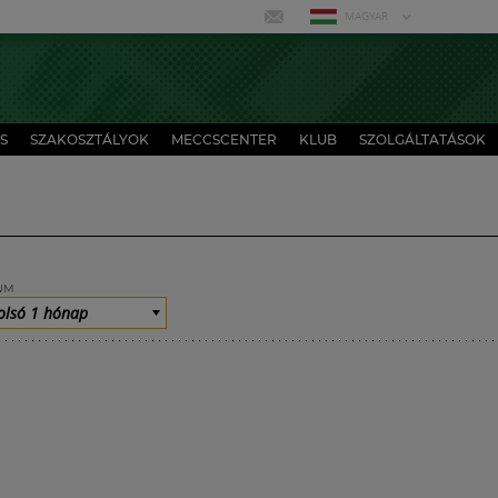
MAGYAR
S
SZAKOSZTÁLYOK
MECCSCENTER
KLUB
SZOLGÁLTATÁSOK
UM
olsó 1 hónap