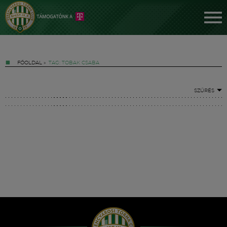
FŐOLDAL
»
TAG: TOBAK CSABA
SZŰRÉS
Jegyek
FM YouTube +
Hírek