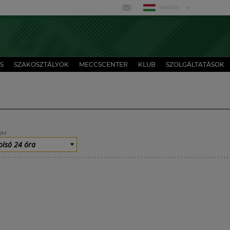
MAGYAR
S
SZAKOSZTÁLYOK
MECCSCENTER
KLUB
SZOLGÁLTATÁSOK
UM
olsó 24 óra