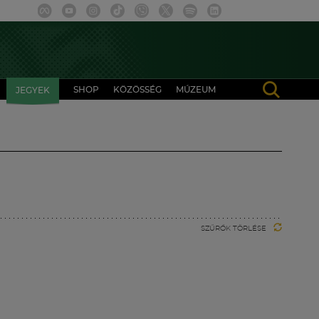
SHOP
KÖZÖSSÉG
MÚZEUM
JEGYEK
SZŰRŐK TÖRLÉSE