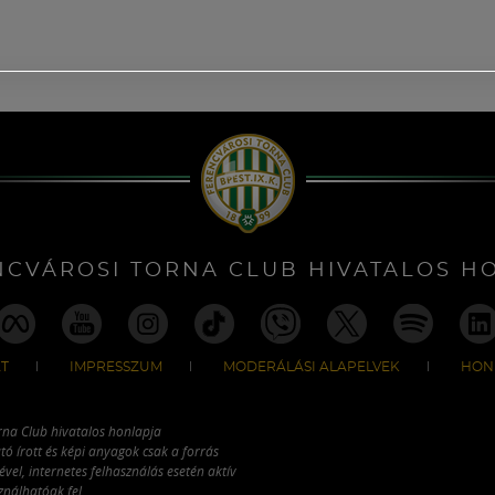
NCVÁROSI TORNA CLUB HIVATALOS H
T
IMPRESSZUM
MODERÁLÁSI ALAPELVEK
HON
rna Club hivatalos honlapja
tó írott és képi anyagok csak a forrás
vel, internetes felhasználás esetén aktív
ználhatóak fel.