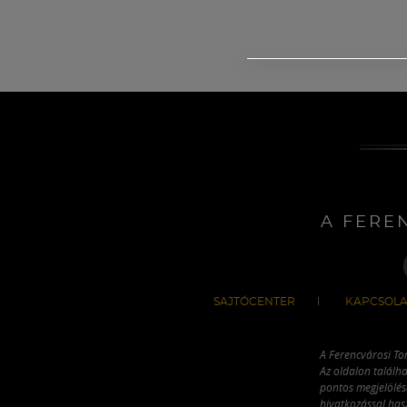
A FERE
SAJTÓCENTER
KAPCSOLA
A Ferencvárosi To
Az oldalon találha
pontos megjelölésé
hivatkozással has