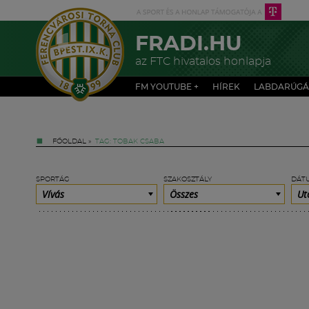
FRADI.HU
az FTC hivatalos honlapja
FM YOUTUBE +
HÍREK
LABDARÚGÁ
FŐOLDAL
»
TAG: TOBAK CSABA
SPORTÁG
SZAKOSZTÁLY
DÁT
Vívás
Összes
Ut