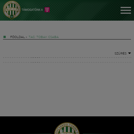
FŐOLDAL
»
TAG: TOBAK CSABA
SZŰRÉS
Jegyek
FM YouTube +
Hírek