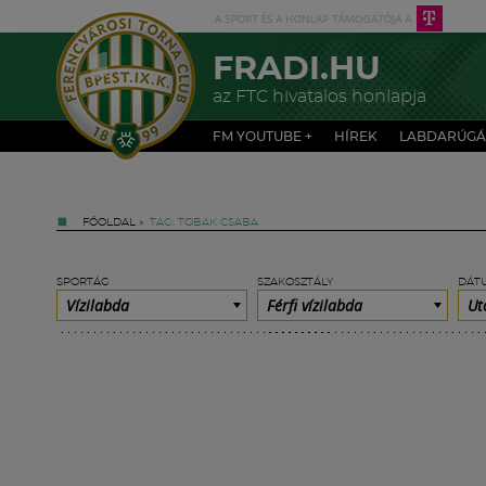
FRADI.HU
az FTC hivatalos honlapja
FM YOUTUBE +
HÍREK
LABDARÚGÁ
FŐOLDAL
»
TAG: TOBAK CSABA
SPORTÁG
SZAKOSZTÁLY
DÁT
Vízilabda
Férfi vízilabda
Ut