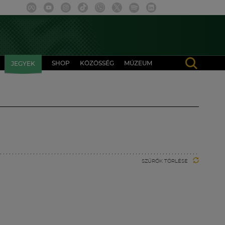
SHOP
KÖZÖSSÉG
MÚZEUM
JEGYEK
SZŰRŐK TÖRLÉSE