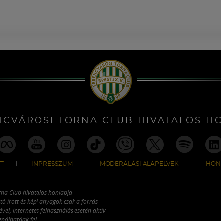
NCVÁROSI TORNA CLUB HIVATALOS H
T
IMPRESSZUM
MODERÁLÁSI ALAPELVEK
HON
rna Club hivatalos honlapja
tó írott és képi anyagok csak a forrás
vel, internetes felhasználás esetén aktív
ználhatóak fel.