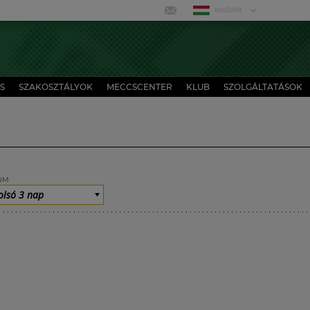
MAGYAR
S
SZAKOSZTÁLYOK
MECCSCENTER
KLUB
SZOLGÁLTATÁSOK
UM
olsó 3 nap