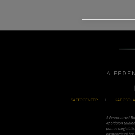
A FERE
SAJTÓCENTER
KAPCSOLA
A Ferencvárosi To
Az oldalon találha
pontos megjelölésé
hivatkozással has