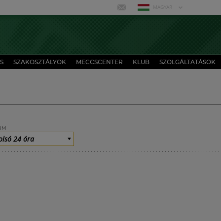
MAGYAR
S
SZAKOSZTÁLYOK
MECCSCENTER
KLUB
SZOLGÁLTATÁSOK
UM
olsó 24 óra