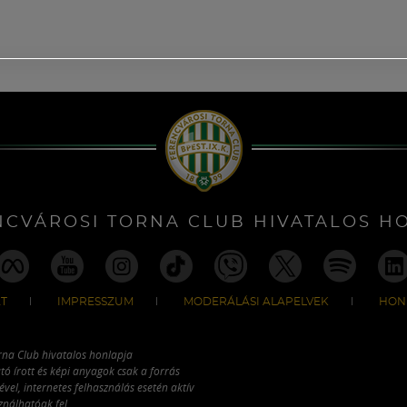
NCVÁROSI TORNA CLUB HIVATALOS H
T
IMPRESSZUM
MODERÁLÁSI ALAPELVEK
HON
rna Club hivatalos honlapja
tó írott és képi anyagok csak a forrás
vel, internetes felhasználás esetén aktív
ználhatóak fel.