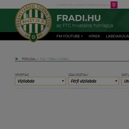
FRADI.HU
az FTC hivatalos honlapja
FM YOUTUBE +
HÍREK
LABDARÚGÁ
FŐOLDAL
»
TAG: TOBAK CSABA
SPORTÁG
SZAKOSZTÁLY
DÁT
Vízilabda
Férfi vízilabda
Ut