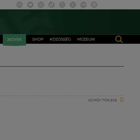
SHOP
KÖZÖSSÉG
MÚZEUM
JEGYEK
SZŰRŐK TÖRLÉSE