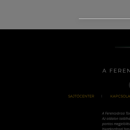
A FERE
SAJTÓCENTER
KAPCSOLA
A Ferencvárosi To
Az oldalon találha
pontos megjelölésé
hivatkozással has