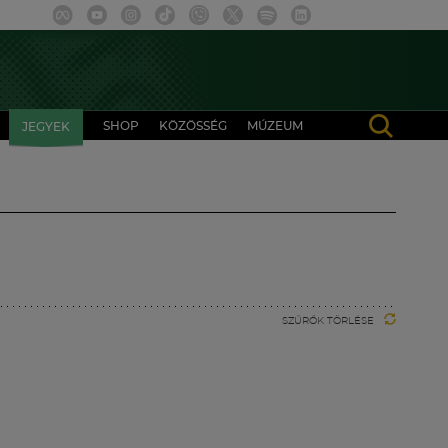
SHOP
KÖZÖSSÉG
MÚZEUM
JEGYEK
SZŰRŐK TÖRLÉSE