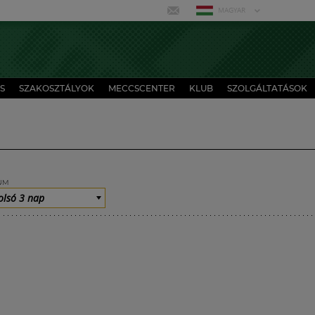
MAGYAR
S
SZAKOSZTÁLYOK
MECCSCENTER
KLUB
SZOLGÁLTATÁSOK
UM
olsó 3 nap