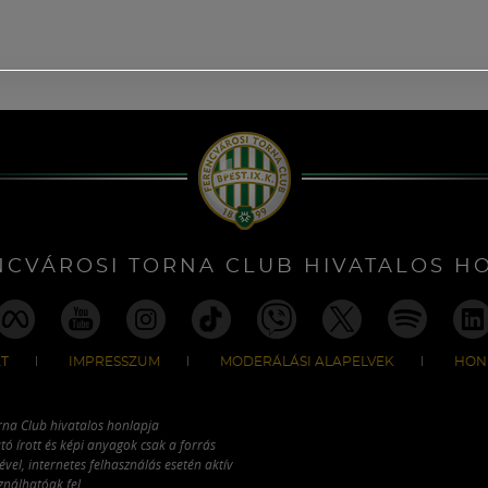
NCVÁROSI TORNA CLUB HIVATALOS H
T
IMPRESSZUM
MODERÁLÁSI ALAPELVEK
HON
rna Club hivatalos honlapja
tó írott és képi anyagok csak a forrás
vel, internetes felhasználás esetén aktív
ználhatóak fel.