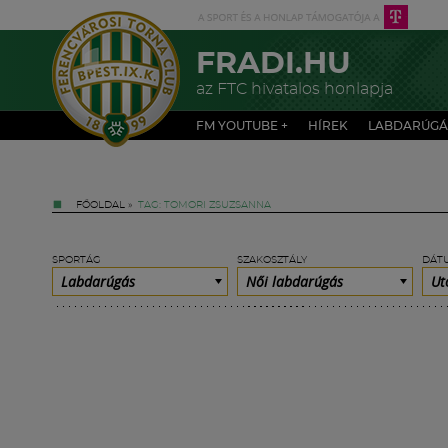
FRADI.HU
az FTC hivatalos honlapja
FM YOUTUBE +
HÍREK
LABDARÚGÁ
FŐOLDAL
»
TAG: TOMORI ZSUZSANNA
SPORTÁG
SZAKOSZTÁLY
DÁT
Labdarúgás
Női labdarúgás
Ut