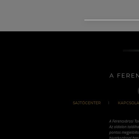
A FERE
SAJTÓCENTER
KAPCSOLA
A Ferencvárosi To
Az oldalon találha
pontos megjelölésé
hivatkozással has