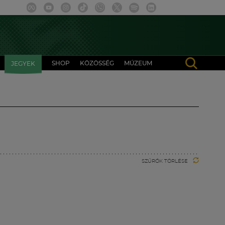
SHOP
KÖZÖSSÉG
MÚZEUM
JEGYEK
SZŰRŐK TÖRLÉSE