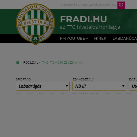
FRADI.HU
az FTC hivatalos honlapja
FM YOUTUBE +
HÍREK
LABDARÚGÁ
FŐOLDAL
»
TAG: TOMORI ZSUZSANNA
SPORTÁG
SZAKOSZTÁLY
DÁT
Labdarúgás
NB III
Ut