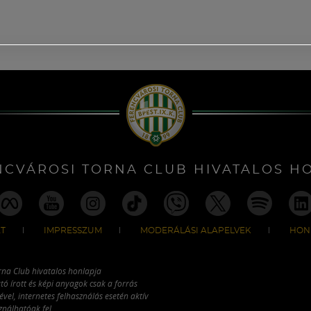
NCVÁROSI TORNA CLUB HIVATALOS H
T
IMPRESSZUM
MODERÁLÁSI ALAPELVEK
HON
rna Club hivatalos honlapja
tó írott és képi anyagok csak a forrás
vel, internetes felhasználás esetén aktív
ználhatóak fel.