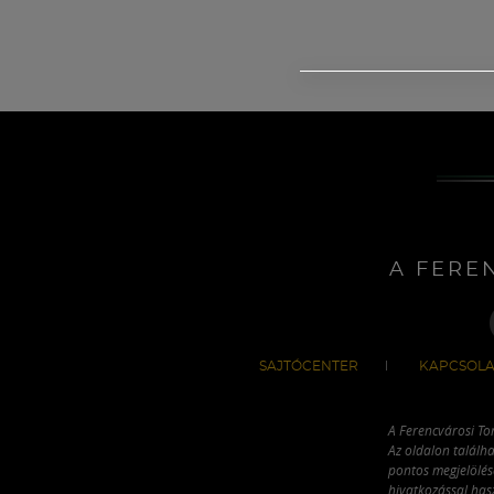
A FERE
SAJTÓCENTER
KAPCSOLA
A Ferencvárosi To
Az oldalon találha
pontos megjelölésé
hivatkozással has