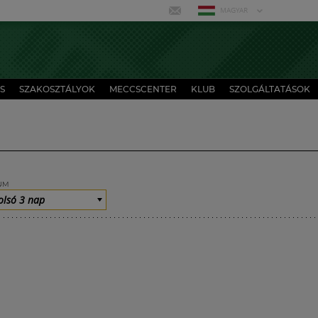
MAGYAR
S
SZAKOSZTÁLYOK
MECCSCENTER
KLUB
SZOLGÁLTATÁSOK
UM
olsó 3 nap