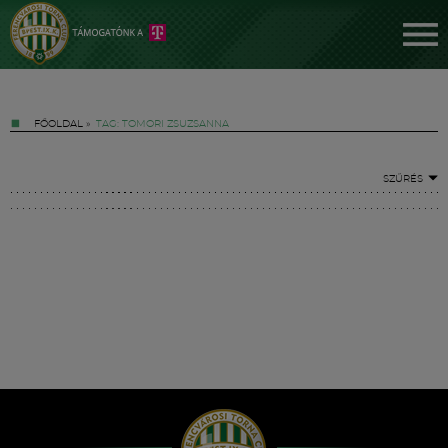
FŐOLDAL
»
TAG: TOMORI ZSUZSANNA
SZŰRÉS
Jegyek
FM YouTube +
Hírek