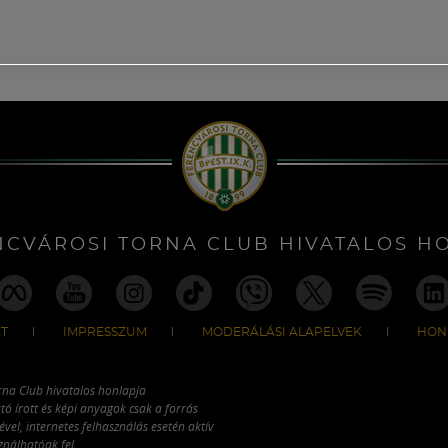
NCVÁROSI TORNA CLUB HIVATALOS H
T
IMPRESSZUM
MODERÁLÁSI ALAPELVEK
HON
rna Club hivatalos honlapja
tó írott és képi anyagok csak a forrás
vel, internetes felhasználás esetén aktív
ználhatóak fel.