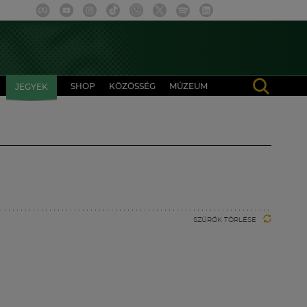
SHOP
KÖZÖSSÉG
MÚZEUM
JEGYEK
SZŰRŐK TÖRLÉSE