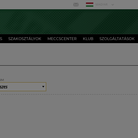
MAGYAR
S
SZAKOSZTÁLYOK
MECCSCENTER
KLUB
SZOLGÁLTATÁSOK
UM
szes