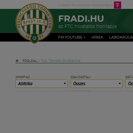
FRADI.HU
az FTC hivatalos honlapja
FM YOUTUBE +
HÍREK
LABDARÚGÁ
FŐOLDAL
»
TAG: TOMORI ZSUZSANNA
SPORTÁG
SZAKOSZTÁLY
DÁT
Atlétika
Összes
Ös