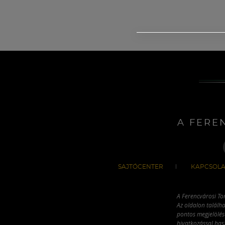
A FERE
SAJTÓCENTER
KAPCSOLA
A Ferencvárosi To
Az oldalon találha
pontos megjelölésé
hivatkozással has