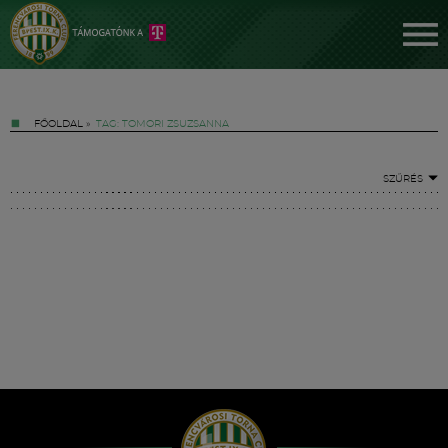
FŐOLDAL
»
TAG: TOMORI ZSUZSANNA
SZŰRÉS
Jegyek
FM YouTube +
Hírek