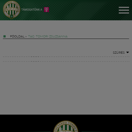
FŐOLDAL
»
TAG: TOMORI ZSUZSANNA
SZŰRÉS
Jegyek
FM YouTube +
Hírek