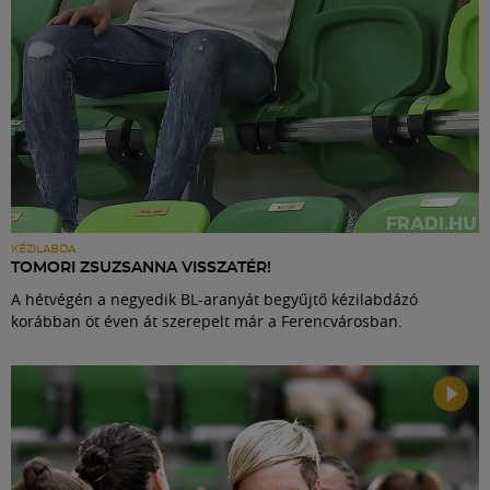
KÉZILABDA
TOMORI ZSUZSANNA VISSZATÉR!
A hétvégén a negyedik BL-aranyát begyűjtő kézilabdázó
korábban öt éven át szerepelt már a Ferencvárosban.