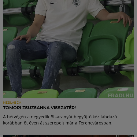
Labdarúgás
Szakosztályok
Meccscenter
Klub
Szolgáltatások
Shop
KÉZILABDA
TOMORI ZSUZSANNA VISSZATÉR!
A hétvégén a negyedik BL-aranyát begyűjtő kézilabdázó
Közösség
korábban öt éven át szerepelt már a Ferencvárosban.