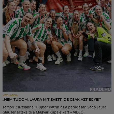
KÉZILABDA
„NEM TUDOM, LAURA MIT EVETT, DE CSAK AZT EGYE!”
Tomori Zsuzsanna, Klujber Katrin és a parádésan védő Laura
Glauser értékelte a Magyar Kupa-sikert – VIDEÓ!