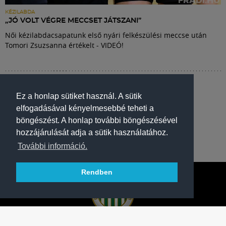
KÉZILABDA
„JÓ VOLT VÉGRE MECCSET JÁTSZANI”
Női kézilabdacsapatunk első nyári felkészülési meccse után
Tomori Zsuzsanna értékelt - VIDEÓ!
Ez a honlap sütiket használ. A sütik
elfogadásával kényelmesebbé teheti a
böngészést. A honlap további böngészésével
hozzájárulását adja a sütik használatához.
További információ.
Rendben