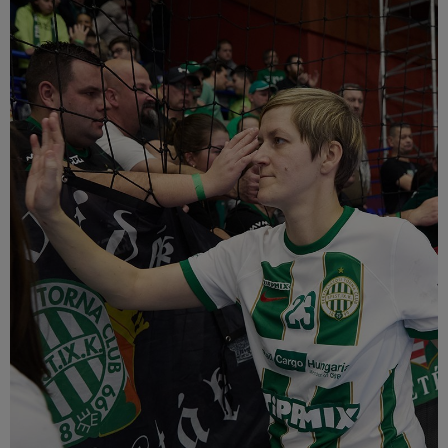
Múzeum
English