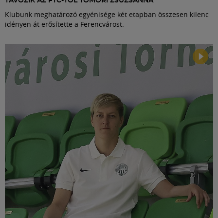
TÁVOZIK AZ FTC-TŐL TOMORI ZSUZSANNA
Klubunk meghatározó egyénisége két etapban összesen kilenc
idényen át erősítette a Ferencvárost.