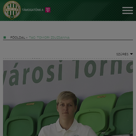
FŐOLDAL
»
TAG: TOMORI ZSUZSANNA
SZŰRÉS
Jegyek
FM YouTube +
Hírek