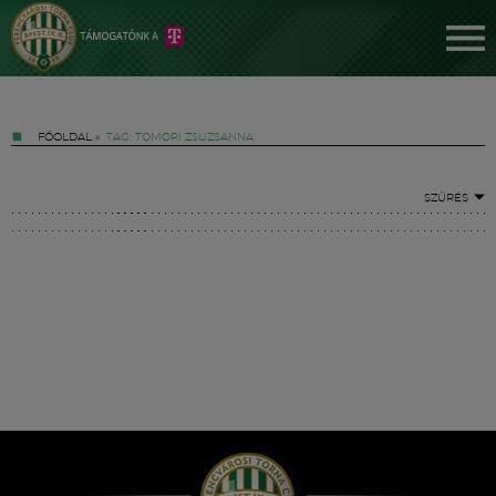
FŐOLDAL
»
TAG: TOMORI ZSUZSANNA
SZŰRÉS
Jegyek
FM YouTube +
Hírek