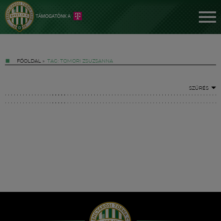
FŐOLDAL
»
TAG: TOMORI ZSUZSANNA
SZŰRÉS
Jegyek
FM YouTube +
Hírek