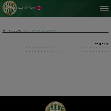
FŐOLDAL
»
TAG: TOMORI ZSUZSANNA
SZŰRÉS
Jegyek
FM YouTube +
Hírek