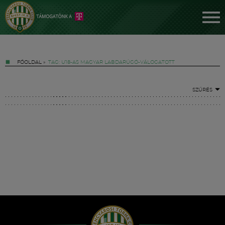
FŐOLDAL
»
TAG: U18-AS MAGYAR LABDARÚGÓ-VÁLOGATOTT
SZŰRÉS
Jegyek
FM YouTube +
Hírek