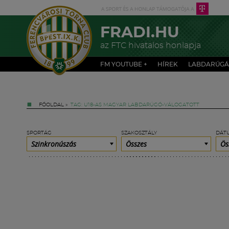
FRADI.HU
az FTC hivatalos honlapja
FM YOUTUBE +
HÍREK
LABDARÚGÁ
FŐOLDAL
»
TAG: U18-AS MAGYAR LABDARÚGÓ-VÁLOGATOTT
SPORTÁG
SZAKOSZTÁLY
DÁT
Szinkronúszás
Összes
Ös