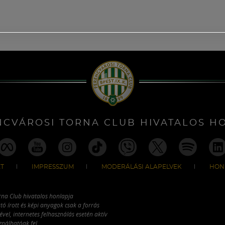
NCVÁROSI TORNA CLUB HIVATALOS H
T
IMPRESSZUM
MODERÁLÁSI ALAPELVEK
HON
rna Club hivatalos honlapja
tó írott és képi anyagok csak a forrás
vel, internetes felhasználás esetén aktív
ználhatóak fel.