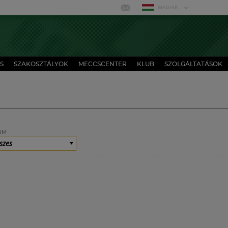
MAGYAR
S
SZAKOSZTÁLYOK
MECCSCENTER
KLUB
SZOLGÁLTATÁSOK
UM
szes