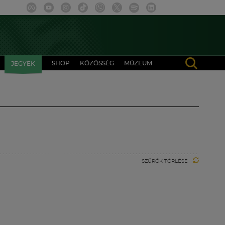
SHOP
KÖZÖSSÉG
MÚZEUM
JEGYEK
SZŰRŐK TÖRLÉSE