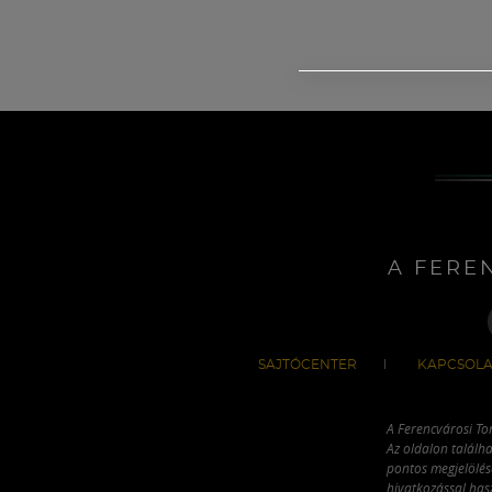
A FERE
SAJTÓCENTER
KAPCSOLA
A Ferencvárosi To
Az oldalon találha
pontos megjelölésé
hivatkozással has