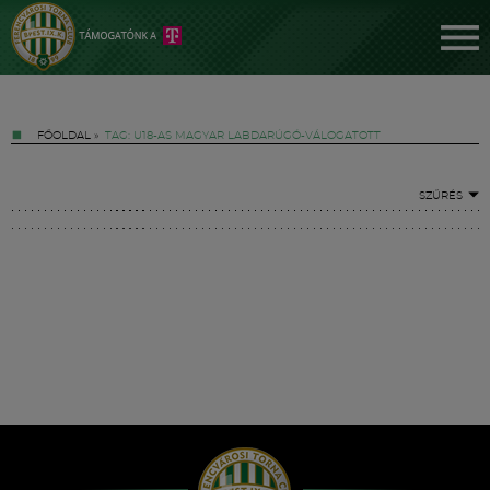
FŐOLDAL
»
TAG: U18-AS MAGYAR LABDARÚGÓ-VÁLOGATOTT
SZŰRÉS
Jegyek
FM YouTube +
Hírek