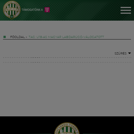
FŐOLDAL
»
TAG: U18-AS MAGYAR LABDARÚGÓ-VÁLOGATOTT
SZŰRÉS
Jegyek
FM YouTube +
Hírek