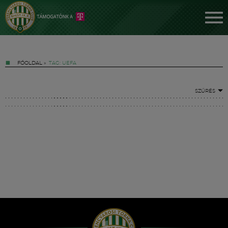
FŐOLDAL
»
TAG: UEFA
SZŰRÉS
Jegyek
FM YouTube +
Hírek