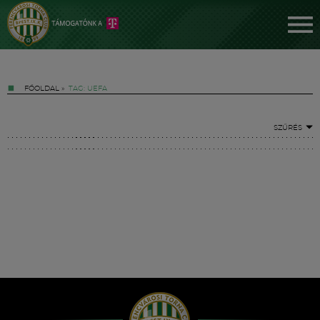
FŐOLDAL
»
TAG: UEFA
SZŰRÉS
Jegyek
FM YouTube +
Hírek