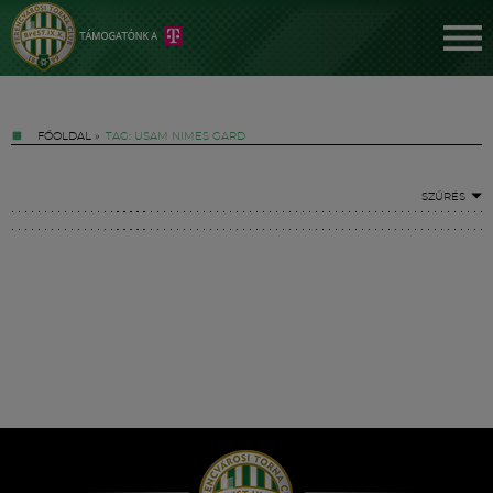
FŐOLDAL
»
TAG: USAM NIMES GARD
SZŰRÉS
Jegyek
FM YouTube +
Hírek