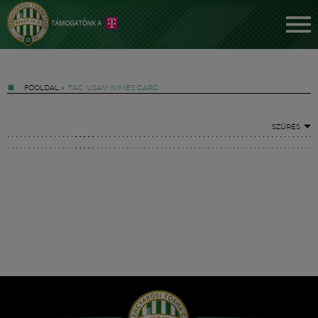
FŐOLDAL
»
TAG: USAM NIMES GARD
SZŰRÉS
Jegyek
FM YouTube +
Hírek