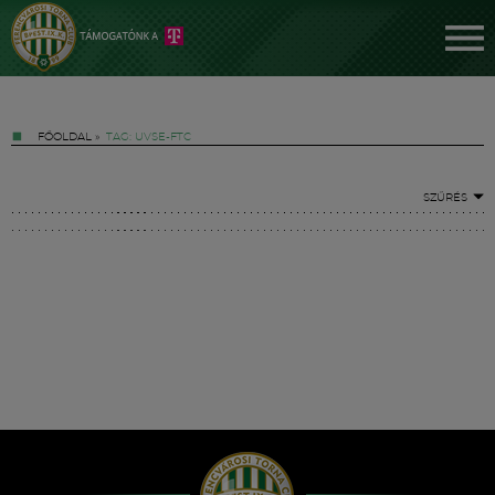
FŐOLDAL
»
TAG: UVSE-FTC
SZŰRÉS
Jegyek
FM YouTube +
Hírek