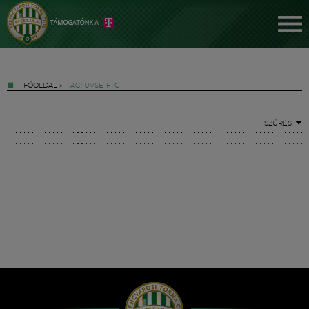
FŐOLDAL
»
TAG: UVSE-FTC
SZŰRÉS
Jegyek
FM YouTube +
Hírek