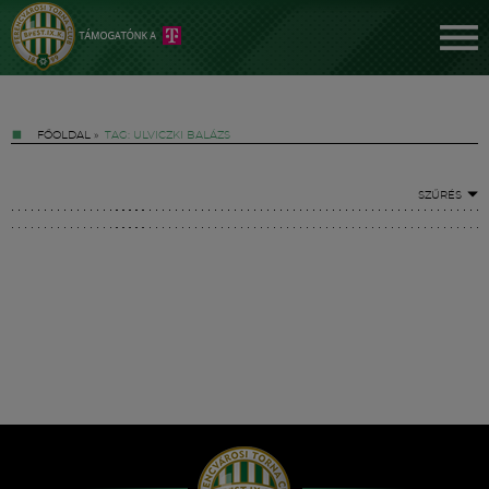
FŐOLDAL
»
TAG: ULVICZKI BALÁZS
SZŰRÉS
Jegyek
FM YouTube +
Hírek