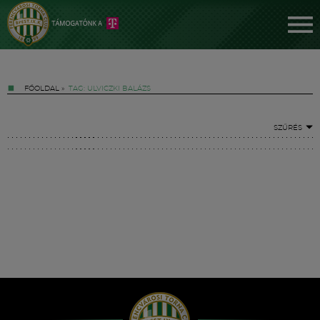
FŐOLDAL
»
TAG: ULVICZKI BALÁZS
SZŰRÉS
Jegyek
FM YouTube +
Hírek