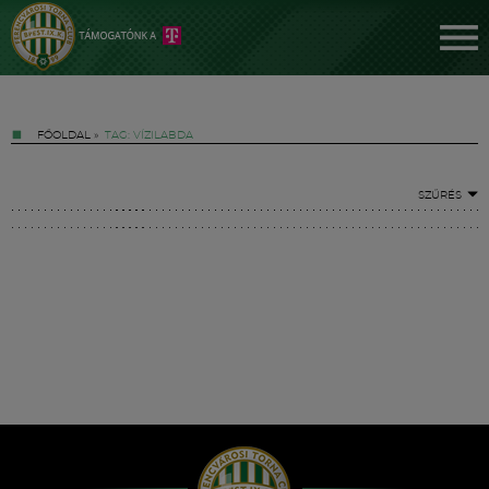
FŐOLDAL
»
TAG: VÍZILABDA
SZŰRÉS
Jegyek
FM YouTube +
Hírek