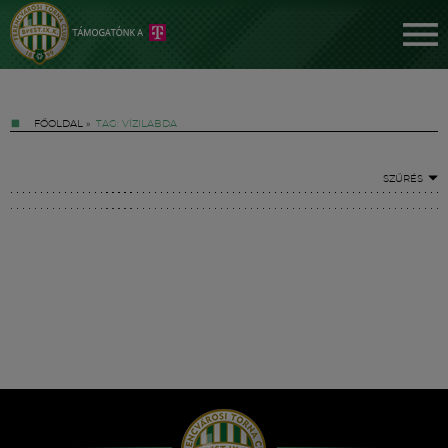
FŐOLDAL
»
TAG: VÍZILABDA
SZŰRÉS
Jegyek
FM YouTube +
Hírek