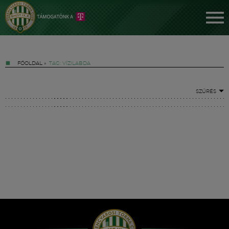
FŐOLDAL
»
TAG: VÍZILABDA
SZŰRÉS
Jegyek
FM YouTube +
Hírek