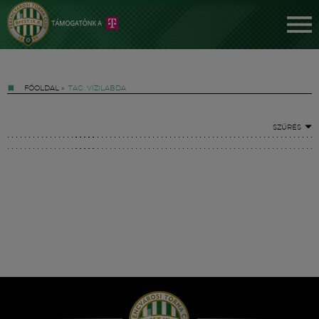
FŐOLDAL
»
TAG: VÍZILABDA
SZŰRÉS
Jegyek
FM YouTube +
Hírek