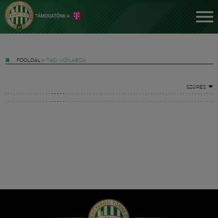
FŐOLDAL
»
TAG: VÍZILABDA
SZŰRÉS
Jegyek
FM YouTube +
Hírek