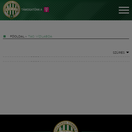
FŐOLDAL
»
TAG: VÍZILABDA
SZŰRÉS
Jegyek
FM YouTube +
Hírek