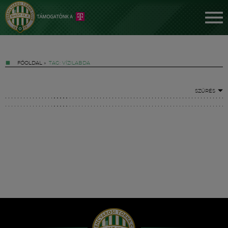
FŐOLDAL
»
TAG: VÍZILABDA
SZŰRÉS
Jegyek
FM YouTube +
Hírek